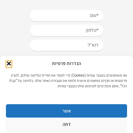
הגדרות פרטיות
אנו משתמשים בקובצי עוגיות (Cookies) כדי לשפר את חוויית הגלישה שלכם, להציג
פרסומות או תכנים מותאמים אישית ולנתח את תעבורת האתר שלנו. בלחיצה על "קבלו
אני מאשר/ת קבלת חומרים
הכל", אתם מסכימים לשימוש שלנו בקובצי עוגיות.
פרסומיים מ- 3monster
שליחה >
אשר
דחה